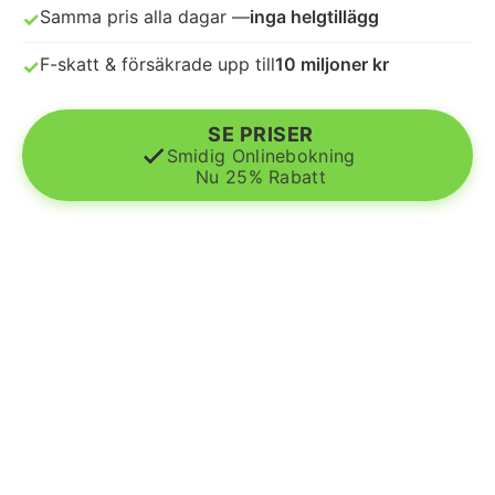
Samma pris alla dagar —
inga helgtillägg
✓
F-skatt & försäkrade upp till
10 miljoner kr
✓
SE PRISER
Smidig Onlinebokning
Nu 25% Rabatt
© 2026 Flyttstädning Partner Sverige AB
Alla rättigheter förbehållna.