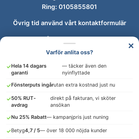
Ring:
0105855801
Övrig tid använd vårt
kontaktformulär
Vi svarar på ditt mail inom 24 timmar!
×
Varför anlita oss?
Flyttstädning Tumba
Hela 14 dagars
— täcker även den
✓
garanti
nyinflyttade
Avtal & Villkor
Fönsterputs ingår
utan extra kostnad just nu
✓
GDPR
50% RUT-
direkt på fakturan, vi sköter
✓
avdrag
ansökan
ANSLUT DITT FÖRETAG
Nu 25% Rabatt
— kampanjpris just nuning
✓
Betyg
4,7 / 5
— över 18 000 nöjda kunder
✓