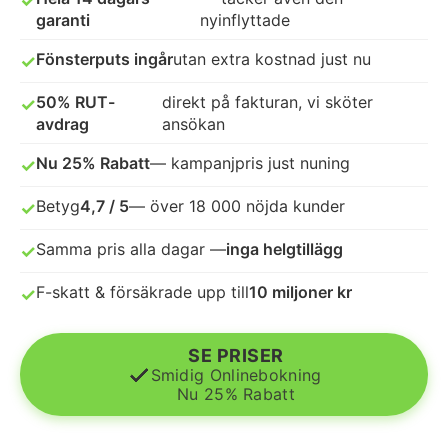
✓
garanti
nyinflyttade
Fönsterputs ingår
utan extra kostnad just nu
✓
50% RUT-
direkt på fakturan, vi sköter
✓
avdrag
ansökan
Nu 25% Rabatt
— kampanjpris just nuning
✓
Betyg
4,7 / 5
— över 18 000 nöjda kunder
✓
Samma pris alla dagar —
inga helgtillägg
✓
F-skatt & försäkrade upp till
10 miljoner kr
✓
SE PRISER
Smidig Onlinebokning
Nu 25% Rabatt
© 2026 Flyttstädning Partner Sverige AB
Alla rättigheter förbehållna.