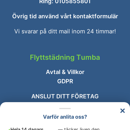
Ring:
0105855801
Övrig tid använd vårt
kontaktformulär
Vi svarar på ditt mail inom 24 timmar!
Flyttstädning Tumba
Avtal & Villkor
GDPR
ANSLUT DITT FÖRETAG
×
Varför anlita oss?
Hela 14 dagars
— täcker även den